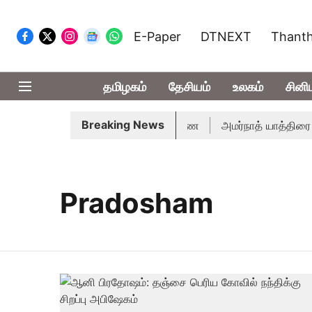
E-Paper
DTNEXT
Thanth
தமிழகம்
தேசியம்
உலகம்
சினி
Breaking News
ம் 14ம்தேதி சுப்ரீம்கோர்ட்டில் விசாரணை
அமர்நாத் யாத்திரை தற
Pradosham