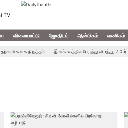
i TV
மா
விளையாட்டு
ஜோதிடம்
ஆன்மிகம்
வணிகம்
்காலிகமாக நிறுத்தம்
இமாச்சலத்தில் பேருந்து விபத்து; 7 பேர் பல