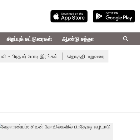
சிறப்புக் கட்டுரைகள்
ஆண்டு சந்தா
ி - பிரதமர் மோடி இரங்கல்
தொகுதி மறுவரையறை நடந்தால் தமிழ