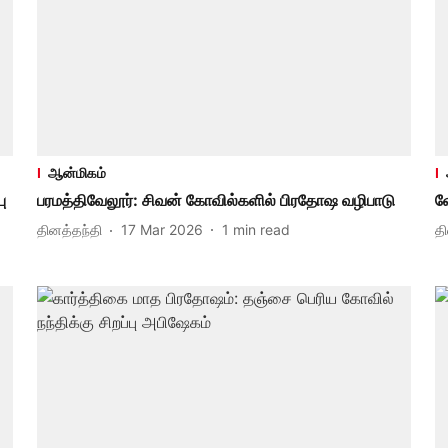
ஆன்மிகம்
ு
பரமத்திவேலூர்: சிவன் கோவில்களில் பிரதோஷ வழிபாடு
வ
தினத்தந்தி
17 Mar 2026
1
min read
த