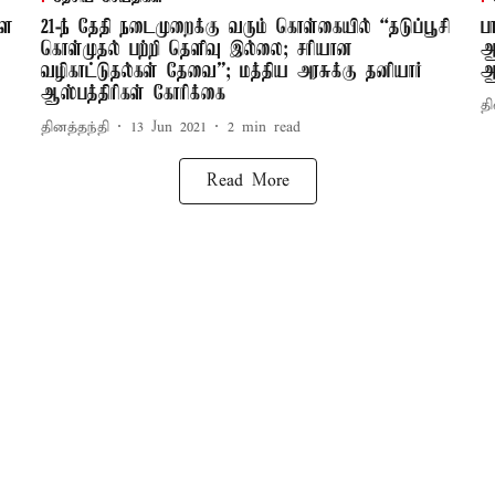
ளை
21-ந் தேதி நடைமுறைக்கு வரும் கொள்கையில் “தடுப்பூசி
ப
கொள்முதல் பற்றி தெளிவு இல்லை; சரியான
ஆ
வழிகாட்டுதல்கள் தேவை”; மத்திய அரசுக்கு தனியார்
ஆ
ஆஸ்பத்திரிகள் கோரிக்கை
தி
தினத்தந்தி
13 Jun 2021
2
min read
Read More