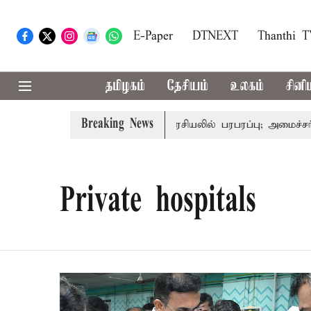
E-Paper
DTNEXT
Thanthi 
தமிழகம்
தேசியம்
உலகம்
சினி
Breaking News
-அமைச்சர் விஜய்
தமிழக அரசியலில் பரபரப்பு; அமைச்சர் ஆனந
Private hospitals