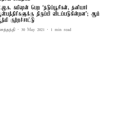
ா.ஜ.க. கமிஷன் பெற ‘தடுப்பூசிகள், தனியார்
ஸ்பத்திரிகளுக்கு திருப்பி விடப்படுகின்றன’; ஆம்
த்மி குற்றச்சாட்டு
னத்தந்தி
30 May 2021
1
min read