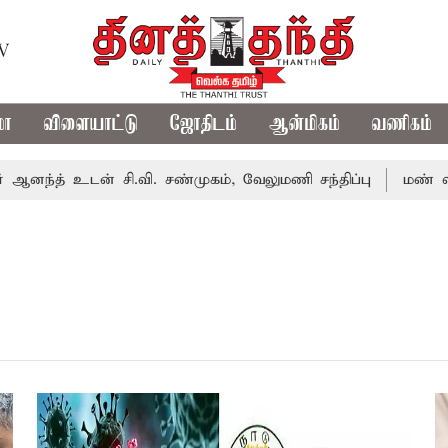
TV
மா
விளையாட்டு
ஜோதிடம்
ஆன்மிகம்
வணிகம்
்த் உடன் சி.வி. சண்முகம், வேலுமணி சந்திப்பு
மண் வளம் 