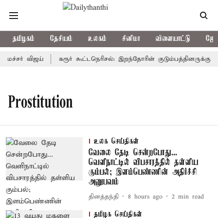
தமிழகம்
தேசியம்
உலகம்
சினிமா
விளையாட்டு
ஜோத
ைச்சர் விஜய்
கரூர் கூட்டநெரிசல்: இறந்தோரின் குடும்பத்தினருக்கு அர
Prostitution
உலக செய்திகள்
வேலை தேடி சென்றபோது...
வெளிநாட்டில் விபசாரத்தில் தள்ளிய
கும்பல்; இளம்பெண்ணின் அதிர்ச்சி
அனுபவம்
தினத்தந்தி
8 hours ago
2
min read
தமிழக செய்திகள்