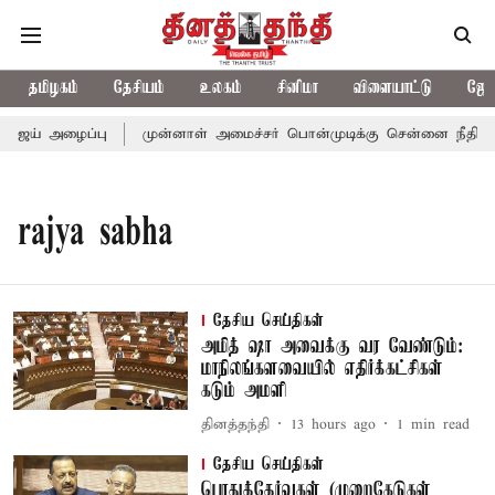
தமிழகம்
தேசியம்
உலகம்
சினிமா
விளையாட்டு
ஜோத
விஜய் அழைப்பு
முன்னாள் அமைச்சர் பொன்முடிக்கு சென்னை நீதிமன்றம
rajya sabha
தேசிய செய்திகள்
அமித் ஷா அவைக்கு வர வேண்டும்:
மாநிலங்களவையில் எதிர்க்கட்சிகள்
கடும் அமளி
தினத்தந்தி
13 hours ago
1
min read
தேசிய செய்திகள்
பொதுத்தேர்வுகள் (முறைகேடுகள்