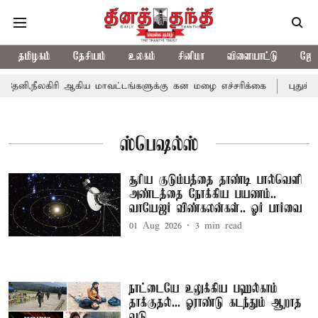
தமிழகம்
தேசியம்
உலகம்
சினிமா
விளையாட்டு
ஜோத
னி,நீலகிரி ஆகிய மாவட்டங்களுக்கு கன மழை எச்சரிக்கை
புதுச்சே
ஸ்பெஷல்ஸ்
சூரிய குடும்பத்தை தாண்டி பால்வெளி
அண்டத்தை நோக்கிய பயணம்..
வாயேஜர் விண்கலன்கள்.. ஓர் பார்வை
01 Aug 2026
3
min read
நாட்டையே உலுக்கிய பஹல்காம்
தாக்குதல்... ஓராண்டு கடந்தும் ஆறாத
வடு