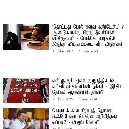
‘தொட்டது போல் கனவு கண்டேன்..’ 7
ஆண்டுகளுக்கு பிறகு இளம்பெண்
வாக்குமூலம் - போக்சோ வழக்கில்
இருந்து விமானப்படை வீரர் விடுதலை
11 Mar 2026
1
min read
எஸ்.ஐ.ஆர். மூலம் குஜராத்தில் 68
லட்சம் வாக்காளர்கள் நீக்கம் - இந்திய
தேர்தல் ஆணையம் தகவல்
21 Feb 2026
1
min read
கோடைக் கால சிறப்புத் தொகை
ரூ.2,000 என திடீரென அறிவித்தது
எப்படி? - விஜய் கேள்வி