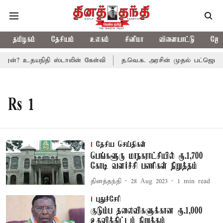
தமிழகம்
தேசியம்
உலகம்
சினிமா
விளையாட்டு
ஜோத
ு ஏன்? உதயநிதி ஸ்டாலின் கேள்வி
த.வெ.க. அரசின் முதல் பட்ஜெட்: ம
Rs 1
தேசிய செய்திகள்
பெங்களூரு மாநகராட்சியில் ரூ.1,700
கோடி வளர்ச்சி பணிகள் நிறுத்தம்
தினத்தந்தி
28 Aug 2023
1
min read
புதுச்சேரி
குடும்ப தலைவிகளுக்கான ரூ.1,000
உதவித்திட்டம் நிறுத்தம்