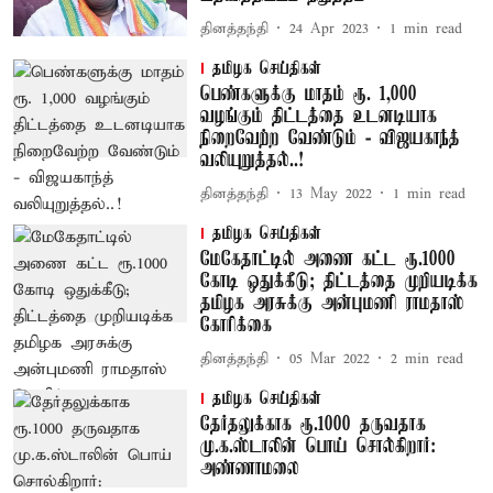
தினத்தந்தி
24 Apr 2023
1
min read
தமிழக செய்திகள்
பெண்களுக்கு மாதம் ரூ. 1,000
வழங்கும் திட்டத்தை உடனடியாக
நிறைவேற்ற வேண்டும் - விஜயகாந்த்
வலியுறுத்தல்..!
தினத்தந்தி
13 May 2022
1
min read
தமிழக செய்திகள்
மேகேதாட்டில் அணை கட்ட ரூ.1000
கோடி ஒதுக்கீடு; திட்டத்தை முறியடிக்க
தமிழக அரசுக்கு அன்புமணி ராமதாஸ்
கோரிக்கை
தினத்தந்தி
05 Mar 2022
2
min read
தமிழக செய்திகள்
தேர்தலுக்காக ரூ.1000 தருவதாக
மு.க.ஸ்டாலின் பொய் சொல்கிறார்:
அண்ணாமலை