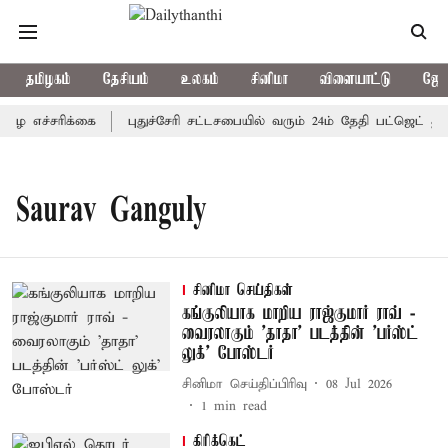
தமிழகம்
தேசியம்
உலகம்
சினிமா
விளையாட்டு
ஜோத
ை எச்சரிக்கை
புதுச்சேரி சட்டசபையில் வரும் 24ம் தேதி பட்ஜெட் தாக
Saurav Ganguly
சினிமா செய்திகள்
கங்குலியாக மாறிய ராஜ்குமார் ராவ் -
வைரலாகும் 'தாதா' படத்தின் 'பர்ஸ்ட்
லுக்' போஸ்டர்
சினிமா செய்திப்பிரிவு
08 Jul 2026
1
min read
கிரிக்கெட்