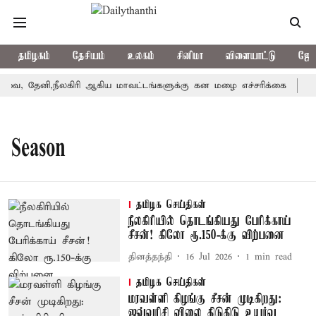
தமிழகம்
தேசியம்
உலகம்
சினிமா
விளையாட்டு
ஜோத
ை, தேனி,நீலகிரி ஆகிய மாவட்டங்களுக்கு கன மழை எச்சரிக்கை
புத
Season
தமிழக செய்திகள்
நீலகிரியில் தொடங்கியது பேரிக்காய்
சீசன்! கிலோ ரூ.150-க்கு விற்பனை
தினத்தந்தி
16 Jul 2026
1
min read
தமிழக செய்திகள்
மரவள்ளி கிழங்கு சீசன் முடிகிறது:
ஜவ்வரிசி விலை கிடுகிடு உயர்வு