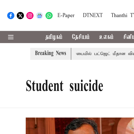
E-Paper
DTNEXT
Thanthi 
தமிழகம்
தேசியம்
உலகம்
சினி
Breaking News
ற்றமா?, தடுமாற்றமா?
சட்டசபையில் பட்ஜெட் மீதான விவாதம் இ
Student suicide