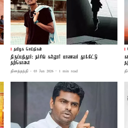
தமிழக செய்திகள்
திருப்பத்தூர்: நர்சிங் கல்லூரி மாணவர் தூக்கிட்டு
க
தற்கொலை
த
தினத்தந்தி
03 Jun 2026
1
min read
தி