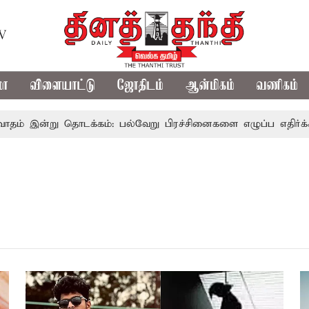
TV
மா
விளையாட்டு
ஜோதிடம்
ஆன்மிகம்
வணிகம்
ன்று தொடக்கம்: பல்வேறு பிரச்சினைகளை எழுப்ப எதிர்க்கட்சிகள்