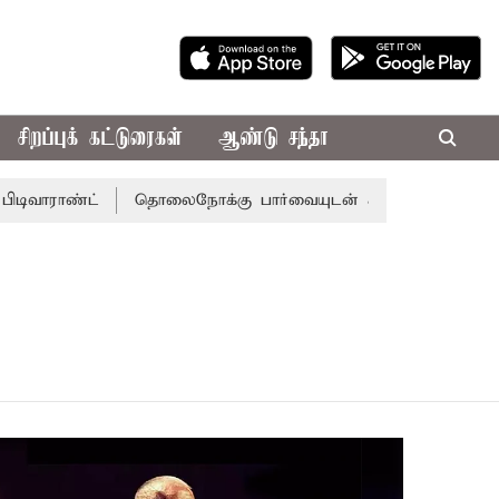
சிறப்புக் கட்டுரைகள்
ஆண்டு சந்தா
ிவாராண்ட்
தொலைநோக்கு பார்வையுடன் கூடிய வேளாண் பட்ஜெ