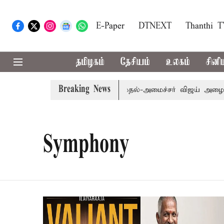
E-Paper
DTNEXT
Thanthi 
தமிழகம்
தேசியம்
உலகம்
சினி
Breaking News
்: எம்.பி.க்கள் கூட்டத்துக்கு முதல்-அமைச்சர் விஜய் அழைப்பு
Symphony