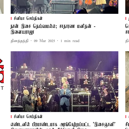
சினிமா செய்திகள்
நான் இசை தெய்வமல்ல; சாதாரண மனிதன் -
ச
இளையராஜா
ச
தினத்தந்தி
09 Mar 2025
1
min read
தி
சினிமா செய்திகள்
லண்டனில் பிரமாண்டமாக அரங்கேற்றப்பட்ட 'இசைஞானி'
ச