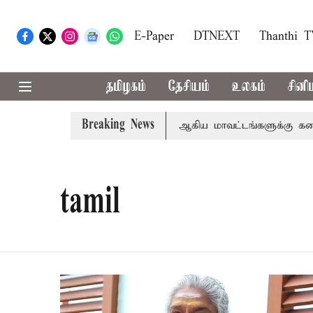
E-Paper
DTNEXT
Thanthi 
தமிழகம்
தேசியம்
உலகம்
சினி
Breaking News
ீதா
கோவை, தேனி,நீலகிரி ஆகிய மாவட்டங்களுக்கு கன மழை 
tamil