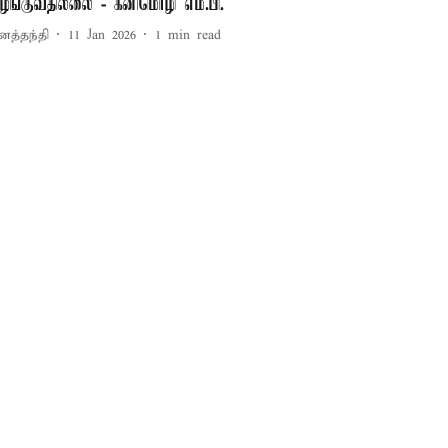
ழங்குவதில்லை - கனிமொழி எம்.பி.
னத்தந்தி
11 Jan 2026
1
min read