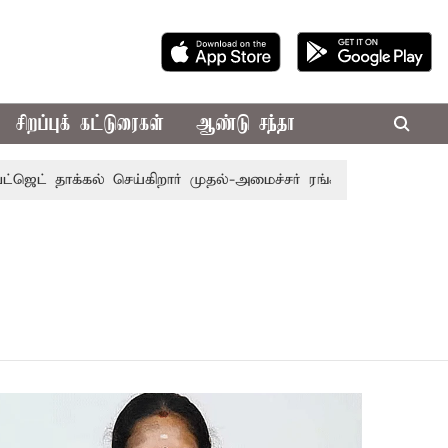
சிறப்புக் கட்டுரைகள்
ஆண்டு சந்தா
் தாக்கல் செய்கிறார் முதல்-அமைச்சர் ரங்கசாமி
எதிர்க்கட்ச