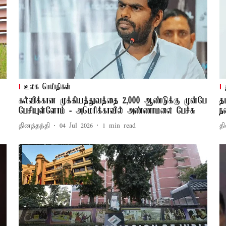
உலக செய்திகள்
கல்விக்கான முக்கியத்துவத்தை 2,000 ஆண்டுக்கு முன்பே
த
பேசியுள்ளோம் - அமெரிக்காவில் அண்ணாமலை பேச்சு
ந
தினத்தந்தி
04 Jul 2026
1
min read
தி