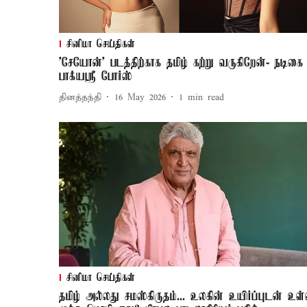
சினிமா செய்திகள்
'சேயோன்' படத்திற்காக தமிழ் கற்று வருகிறேன்- நடிகை
பாக்யஸ்ரீ போர்ஸ்
தினத்தந்தி
16 May 2026
1
min read
சினிமா செய்திகள்
தமிழ் அல்லது சமஸ்கிருதம்... உலகின் உயிர்ப்புடன் உள