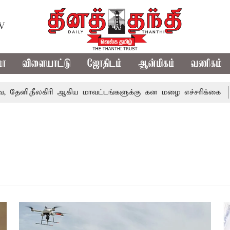
TV
மா
விளையாட்டு
ஜோதிடம்
ஆன்மிகம்
வணிகம்
,நீலகிரி ஆகிய மாவட்டங்களுக்கு கன மழை எச்சரிக்கை
புது