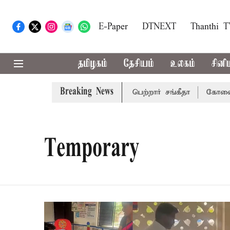
E-Paper
DTNEXT
Thanthi 
தமிழகம்
தேசியம்
உலகம்
சினி
Breaking News
து விவாகரத்து வழக்கை வாபஸ் பெற்றார் சங்கீதா
கோவை, தேனி
Temporary