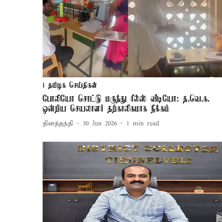
தமிழக செய்திகள்
போலியோ சொட்டு மருந்து ரீல்ஸ் வீடியோ: த.வெ.க.
ஒன்றிய செயலாளர் தற்காலிகமாக நீக்கம்
தினத்தந்தி
30 Jun 2026
1
min read