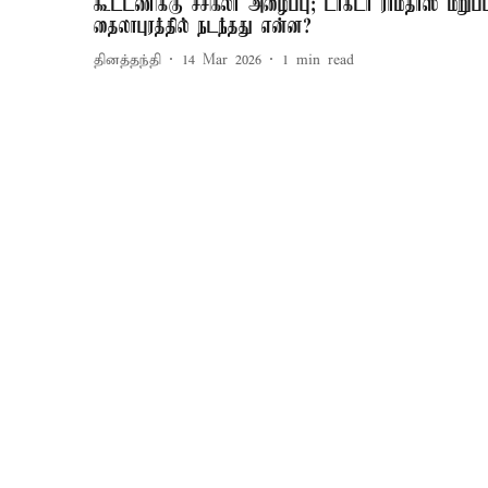
கூட்டணிக்கு சசிகலா அழைப்பு; டாக்டர் ராமதாஸ் மறுப்ப
தைலாபுரத்தில் நடந்தது என்ன?
தினத்தந்தி
14 Mar 2026
1
min read