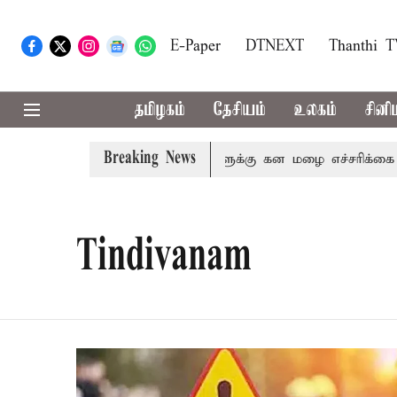
E-Paper
DTNEXT
Thanthi 
தமிழகம்
தேசியம்
உலகம்
சினி
Breaking News
ி,நீலகிரி ஆகிய மாவட்டங்களுக்கு கன மழை எச்சரிக்கை
பு
Tindivanam