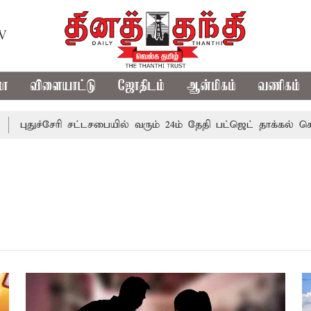
TV
மா
விளையாட்டு
ஜோதிடம்
ஆன்மிகம்
வணிகம்
துச்சேரி சட்டசபையில் வரும் 24ம் தேதி பட்ஜெட் தாக்கல் செய்கிறா