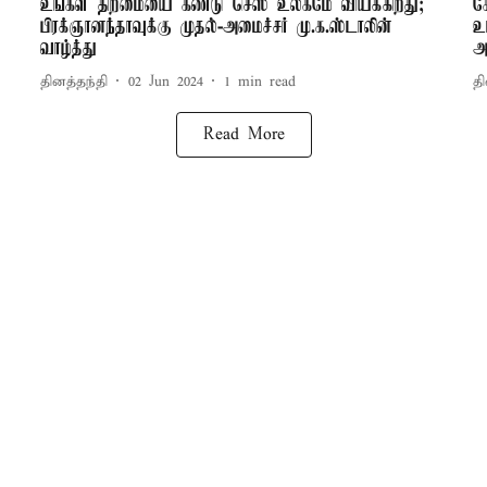
உங்கள் திறமையை கண்டு செஸ் உலகமே வியக்கிறது;
க
பிரக்ஞானந்தாவுக்கு முதல்-அமைச்சர் மு.க.ஸ்டாலின்
உ
வாழ்த்து
அ
தினத்தந்தி
02 Jun 2024
1
min read
தி
Read More