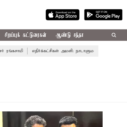
சிறப்புக் கட்டுரைகள்
ஆண்டு சந்தா
ங்கசாமி
எதிர்க்கட்சிகள் அமளி: நாடாளுமன்ற இரு அவைகளும்