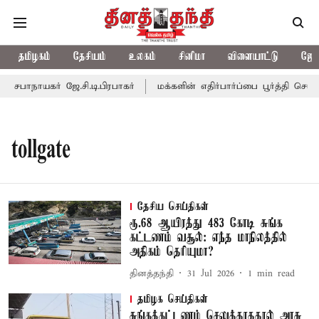
தமிழகம்
தேசியம்
உலகம்
சினிமா
விளையாட்டு
ஜோத
பாநாயகர் ஜே.சி.டி.பிரபாகர்
மக்களின் எதிர்பார்ப்பை பூர்த்தி செய்ய
tollgate
தேசிய செய்திகள்
ரூ.68 ஆயிரத்து 483 கோடி சுங்க
கட்டணம் வசூல்: எந்த மாநிலத்தில்
அதிகம் தெரியுமா?
தினத்தந்தி
31 Jul 2026
1
min read
தமிழக செய்திகள்
சுங்கக்கட்டணம் செலுத்தாததால் அரசு