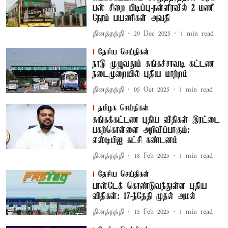
பஸ் சிறை பிடிப்பு-நள்ளிரவில் 2 மணி
நேரம் பயணிகள் அவதி
தினத்தந்தி
29 Dec 2025
1
min read
தேசிய செய்திகள்
நாடு முழுவதும் சுங்கச்சாவடி கட்டண
நடைமுறையில் புதிய மாற்றம்
தினத்தந்தி
05 Oct 2025
1
min read
தமிழக செய்திகள்
சுங்கக்கட்டண புதிய விதிகள் இரட்டை
பகற்கொள்ளை அறிவிப்பாகும்:
எஸ்டிபிஐ கட்சி கண்டனம்
தினத்தந்தி
18 Feb 2025
1
min read
தேசிய செய்திகள்
பாஸ்டேக் கொண்டுவந்துள்ள புதிய
விதிகள்: 17-ந்தேதி முதல் அமல்
தினத்தந்தி
15 Feb 2025
1
min read