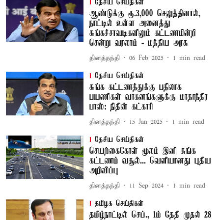
தேசிய செய்திகள்
ஆண்டுக்கு ரூ.3,000 செலுத்தினால்,
நாட்டில் உள்ள அனைத்து
சுங்கச்சாவடிகளிலும் கட்டணமின்றி
சென்று வரலாம் - மத்திய அரசு
தினத்தந்தி
06 Feb 2025
1
min read
தேசிய செய்திகள்
சுங்க கட்டணத்துக்கு பதிலாக
பயணிகள் வாகனங்களுக்கு மாதாந்திர
பாஸ்: நிதின் கட்காரி
தினத்தந்தி
15 Jan 2025
1
min read
தேசிய செய்திகள்
செயற்கைகோள் மூலம் இனி சுங்க
கட்டணம் வசூல்... வெளியானது புதிய
அறிவிப்பு
தினத்தந்தி
11 Sep 2024
1
min read
தமிழக செய்திகள்
தமிழ்நாட்டில் செப்., 1ம் தேதி முதல் 28