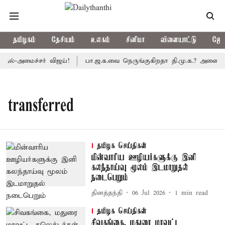
தமிழகம்
தேசியம்
உலகம்
சினிமா
விளையாட்டு
ஜோத
தல்-அமைச்சர் விஜய்!
பா.ஜ.க.வை நெருங்குகிறதா தி.மு.க.? அனைத்துக
transferred
தமிழக செய்திகள்
மின்வாரிய ஊழியர்களுக்கு இனி
கலந்தாய்வு மூலம் இடமாறுதல்
நடைபெறும்
தினத்தந்தி
06 Jul 2026
1
min read
தமிழக செய்திகள்
சிவகங்கை, மதுரை மாவட்ட