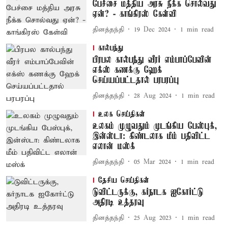
பேச்சை மத்திய அரசு நீக்க சொல்வது
ஏன்? - காங்கிரஸ் கேள்வி
தினத்தந்தி
19 Dec 2024
1
min read
கால்பந்து
பிரபல கால்பந்து வீரர் எம்பாப்பேவின்
எக்ஸ் கணக்கு ஹேக்
செய்யப்பட்டதால் பரபரப்பு
தினத்தந்தி
28 Aug 2024
1
min read
உலக செய்திகள்
உலகம் முழுவதும் முடங்கிய பேஸ்புக்,
இன்ஸ்டா: கிண்டலாக மீம் பதிவிட்ட
எலான் மஸ்க்
தினத்தந்தி
05 Mar 2024
1
min read
தேசிய செய்திகள்
டுவிட்டருக்கு, கர்நாடக ஐகோர்ட்டு
அதிரடி உத்தரவு
தினத்தந்தி
25 Aug 2023
1
min read