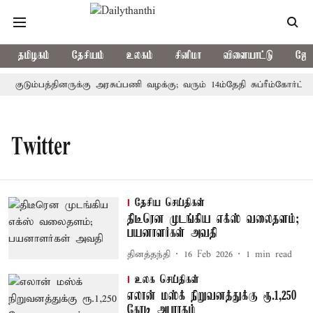
தமிழகம்
தேசியம்
உலகம்
சினிமா
விளையாட்டு
ஜோத
் குடும்பத்தினருக்கு அரசுப்பணி வழக்கு; வரும் 14ம்தேதி சுப்ரீம்கோர்ட்ட
Twitter
தேசிய செய்திகள்
திடீரென முடங்கிய எக்ஸ் வலைதளம்;
பயனாளர்கள் அவதி
தினத்தந்தி
16 Feb 2026
1
min read
உலக செய்திகள்
எலான் மஸ்க் நிறுவனத்துக்கு ரூ.1,250
கோடி அபராதம்