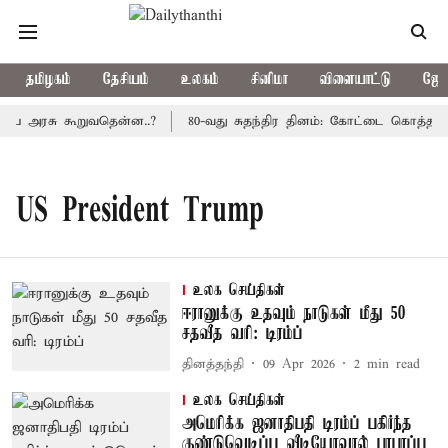
தமிழகம்
தேசியம்
உலகம்
சினிமா
விளையாட்டு
ஜோத
திய அரசு கூறுவதென்ன..?
80-வது சுதந்திர தினம்: கோட்டை கொத்தளத்
US President Trump
உலக செய்திகள்
ஈரானுக்கு உதவும் நாடுகள் மீது 50
சதவீத வரி: டிரம்ப்
தினத்தந்தி
09 Apr 2026
2
min read
உலக செய்திகள்
அமெரிக்க ஜனாதிபதி டிரம்ப் பகிர்ந்த
குண்டுவெடிப்பு வீடியோவால் பரபரப்பு