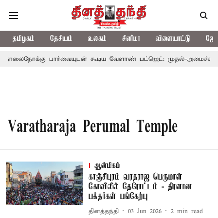
தமிழகம்
தேசியம்
உலகம்
சினிமா
விளையாட்டு
ஜோத
ொலைநோக்கு பார்வையுடன் கூடிய வேளாண் பட்ஜெட்: முதல்-அமைச்சர் வ
Varatharaja Perumal Temple
ஆன்மிகம்
காஞ்சிபுரம் வரதராஜ பெருமாள்
கோவிலில் தேரோட்டம் - திரளான
பக்தர்கள் பங்கேற்பு
தினத்தந்தி
03 Jun 2026
2
min read