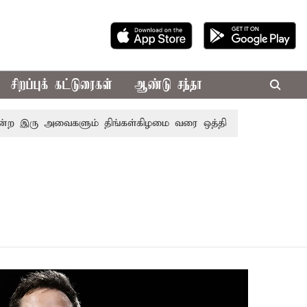
சிறப்புக் கட்டுரைகள்
ஆண்டு சந்தா
 இரு அவைகளும் திங்கள்கிழமை வரை ஒத்திவைப்பு
டாஸ்மாக் க