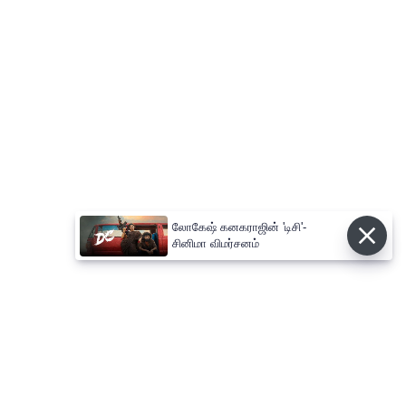
லோகேஷ் கனகராஜின் 'டிசி'-
சினிமா விமர்சனம்