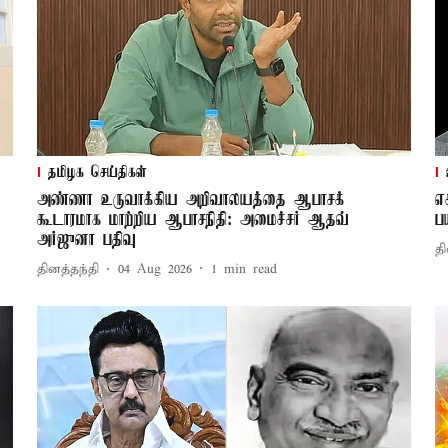
தமிழக செய்திகள்
அண்ணா உருவாக்கிய அறிவாலயத்தை ஆபாசக்
எ
கூடாரமாக மாற்றிய ஆபாசநிதி: அமைச்சர் ஆதவ்
ப
அர்ஜுனா பதிவு
தி
தினத்தந்தி
04 Aug 2026
1
min read