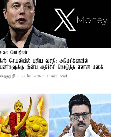
உலக செய்திகள்
க்ஸ் செயலியில் புதிய வசதி: அமெரிக்காவில்
யனர்களுக்கு இன்ப அதிர்ச்சி கொடுத்த எலான் மஸ்க்
னத்தந்தி
30 Jul 2026
1
min read