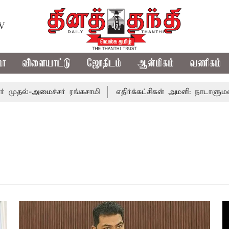
TV
மா
விளையாட்டு
ஜோதிடம்
ஆன்மிகம்
வணிகம்
தல்-அமைச்சர் ரங்கசாமி
எதிர்க்கட்சிகள் அமளி: நாடாளுமன்ற