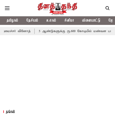
தமிழகம்
தேசியம்
உலகம்
சினிமா
விளையாட்டு
ஜோத
ச்சர் வினோத்
5 ஆண்டுகளுக்கு ரூ.600 கோடியில் மண்வள பாதுகாப்பு
தங்கம்