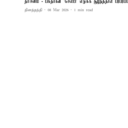
தரிசனம் - பக்தர்கள் 'செல்பி' எடுக்க சூழ்ந்ததால் பரபரப்ப
தினத்தந்தி
08 Mar 2026
1
min read