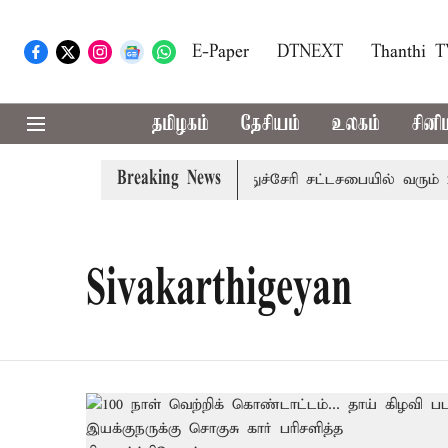
E-Paper
DTNEXT
Thanthi 
தமிழகம்
தேசியம்
உலகம்
சினி
Breaking News
க்கு கன மழை எச்சரிக்கை
புதுச்சேரி சட்டசபையில் வரும் 24
Sivakarthigeyan