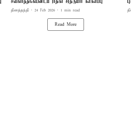
ு
சிவகார்த்திகேயனிடம் ராதிகா சரத்குமார் கலகலப்பு
பு
தினத்தந்தி
24 Feb 2026
1
min read
தி
Read More