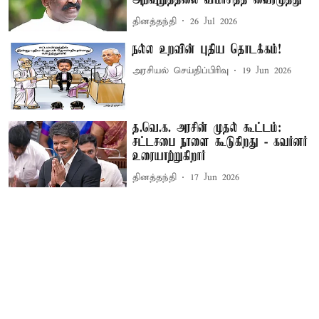
அறிவுறுத்தலை விமர்சித்த வைரமுத்து
தினத்தந்தி
26 Jul 2026
நல்ல உறவின் புதிய தொடக்கம்!
அரசியல் செய்திப்பிரிவு
19 Jun 2026
த.வெ.க. அரசின் முதல் கூட்டம்:
சட்டசபை நாளை கூடுகிறது - கவர்னர்
உரையாற்றுகிறார்
தினத்தந்தி
17 Jun 2026