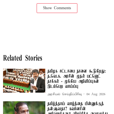
Show Comments
Related Stories
தமிழக சட்டசபை நாளை கூடுகிறது:
த.வெ.க. அரசின் முதல் பட்ஜெட்
தாக்கல் - முக்கிய அறிவிப்புகள்
இடம்பெற வாய்ப்பு
அரசியல் செய்திப்பிரிவு
04 Aug 2026
தமிழ்த்தாய் வாழ்த்தை பின்னுக்குத்
தள்ளுவதா? கவர்னரின்