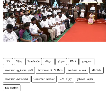
TVK
Vijay
Tamilnadu
விஜய்
திமுக
DMK
தமிழகம்
கவர்னர் ஆர்.என். ரவி
Governor R N Ravi
கவர்னர் உரை
MKStaln
கவர்னர் அர்லேகர்
Governor Arlekar
CM Vijay
தவெக அரசு
tvk cabinet