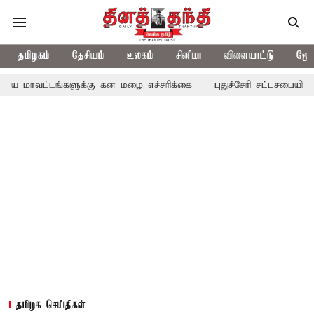
தமிழகம்
தேசியம்
உலகம்
சினிமா
விளையாட்டு
ஜோத
்களுக்கு கன மழை எச்சரிக்கை
புதுச்சேரி சட்டசபையில் வரும் 24ம் 
தமிழக செய்திகள்