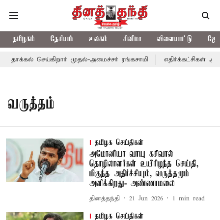
தமிழகம்
தேசியம்
உலகம்
சினிமா
விளையாட்டு
ஜோத
ட் தாக்கல் செய்கிறார் முதல்-அமைச்சர் ரங்கசாமி
எதிர்க்கட்சிகள் அ
வருத்தம்
தமிழக செய்திகள்
அமோனியா வாயு கசிவால்
தொழிலாளர்கள் உயிரிழந்த செய்தி,
மிகுந்த அதிர்ச்சியும், வருத்தமும்
அளிக்கிறது- அண்ணாமலை
தினத்தந்தி
21 Jun 2026
1
min read
தமிழக செய்திகள்