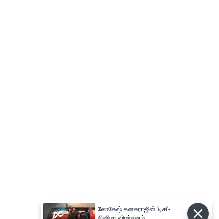
லோகேஷ் கனகராஜின் 'டிசி'-
சினிமா விமர்சனம்