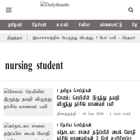
தமிழகம்
தேசியம்
உலகம்
சினிமா
விளையாட்டு
ஜோத
 நிறுத்தம்
இமாச்சலத்தில் பேருந்து விபத்து; 7 பேர் பலி - பிரதமர் ம
nursing student
தமிழக செய்திகள்
சேலம்: ரெயிலில் இருந்து தவறி
விழுந்து நர்சிங் மாணவர் பலி
தினத்தந்தி
16 Jun 2026
1
min read
தேசிய செய்திகள்
கர்நாடகா: சாலை தடுப்பில் பைக் மோதி
நர்சிங் மாணவர்கள் 2 பேர் உயிரிழப்பு