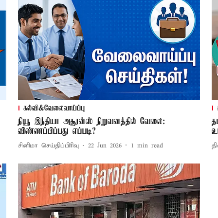
கல்வி&வேலைவாய்ப்பு
நியூ இந்தியா அசூரன்ஸ் நிறுவனத்தில் வேலை:
த
விண்ணப்பிப்பது எப்படி?
உ
சினிமா செய்திப்பிரிவு
22 Jun 2026
1
min read
தி