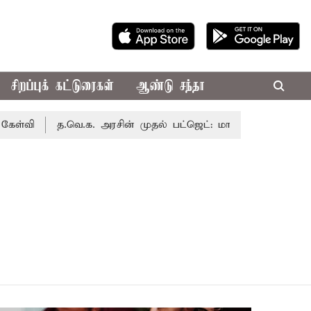
சிறப்புக் கட்டுரைகள்
ஆண்டு சந்தா
்வி
த.வெ.க. அரசின் முதல் பட்ஜெட்: மாற்றமா?, தடுமாற்றமா?