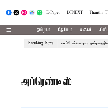
E-Paper
DTNEXT
Thanthi 
தமிழகம்
தேசியம்
உலகம்
சினி
Breaking News
ுதல்-அமைச்சர் விஜய் உரை
காவிரி விவகாரம்: தமிழகத்தில் 
அப்ரெண்டீஸ்