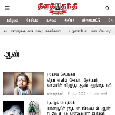
தமிழகம்
தேசியம்
உலகம்
சினிமா
விளையாட்டு
ஜோத
வட்டங்களுக்கு கன மழை எச்சரிக்கை
புதுச்சேரி சட்டசபையில் வரும் 
ஆண்
தேசிய செய்திகள்
கர்நாடகாவில் சோகம்: தேங்காய்
தலையில் விழுந்து ஆண் குழந்தை பலி
தினத்தந்தி
11 Jun 2026
1
min read
தமிழக செய்திகள்
பனையூரில் ரத்த காயங்களுடன் ஆண்
சடலம் மீட்பு: கொலையா? போலீஸ்