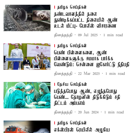
தமிழக செய்திகள்
தண்டவாளத்தில் தலை
துண்டிக்கப்பட்ட நிலையில் ஆண்
உடல் மீட்பு- போலீஸ் விசாரணை
தினத்தந்தி
09 Jul 2025
1
min read
தமிழக செய்திகள்
பெண் பிள்ளைகளை, ஆண்
பிள்ளைகளுக்கு சமமாக பார்க்க
வேண்டும்: சென்னை ஐகோர்ட்டு நீதிபதி
தினத்தந்தி
22 Mar 2025
1
min read
தேசிய செய்திகள்
படுத்தபோது ஆண், எழுந்தபோது
பெண்... தோழனின் திடுக்கிடும் சதி
திட்டம் அம்பலம்
தினத்தந்தி
20 Jun 2024
1
min read
தமிழக செய்திகள்
எக்ஸ்பிரஸ் ரெயிலில் அழுகிய