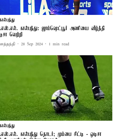
கால்பந்து
.எஸ்.எல். கால்பந்து: ஜாம்ஷெட்பூர் அணியை வீழ்த்தி
டிசா வெற்றி
னத்தந்தி
28 Sep 2024
1
min read
கால்பந்து
.எஸ்.எல். கால்பந்து தொடர்; மும்பை சிட்டி - ஒடிசா