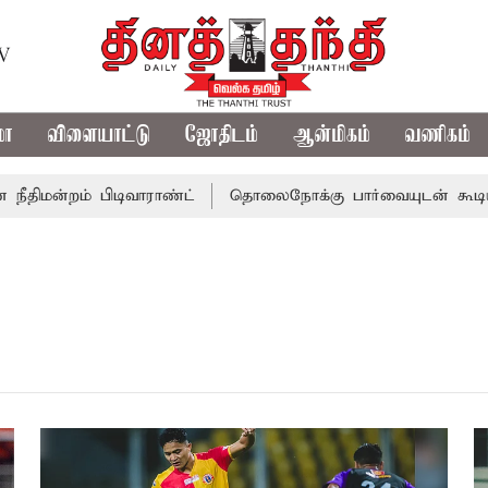
TV
மா
விளையாட்டு
ஜோதிடம்
ஆன்மிகம்
வணிகம்
்றம் பிடிவாராண்ட்
தொலைநோக்கு பார்வையுடன் கூடிய வேளா