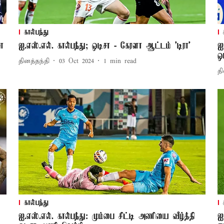
கால்பந்து
ா
ஐ.எஸ்.எல். கால்பந்து; ஒடிசா - கேரளா ஆட்டம் 'டிரா'
ஐ
ஒ
தினத்தந்தி
03 Oct 2024
1
min read
தி
கால்பந்து
ஐ.எஸ்.எல். கால்பந்து: மும்பை சிட்டி அணியை வீழ்த்தி
ஐ