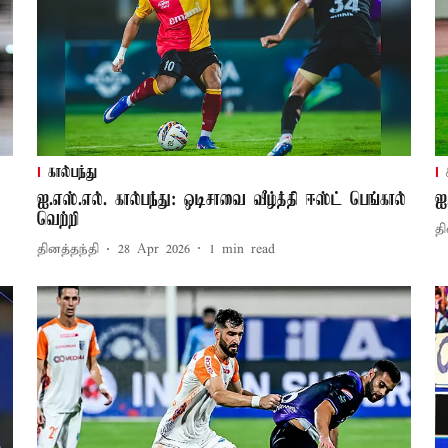
கால்பந்து
ஐ.எஸ்.எல். கால்பந்து: ஒடிசாவை வீழ்த்தி ஈஸ்ட் பெங்கால்
ஐ
வெற்றி
தி
தினத்தந்தி
28 Apr 2026
1
min read