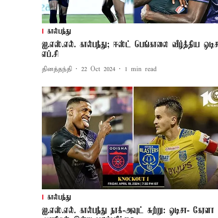
கால்பந்து
ஐ.எஸ்.எல். கால்பந்து; ஈஸ்ட் பெங்காலை வீழ்த்திய ஒடிச
எப்.சி
தினத்தந்தி
22 Oct 2024
1
min read
கால்பந்து
ஐ.எஸ்.எல். கால்பந்து நாக்-அவுட் சுற்று: ஒடிசா- கேரளா