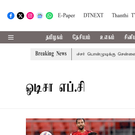
E-Paper
DTNEXT
Thanthi 
தமிழகம்
தேசியம்
உலகம்
சினி
Breaking News
் அழைப்பு
முன்னாள் அமைச்சர் பொன்முடிக்கு சென்னை நீதிமன
ஒடிசா எப்.சி