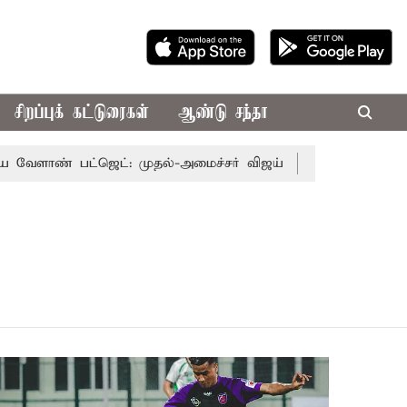
சிறப்புக் கட்டுரைகள்
ஆண்டு சந்தா
ண் பட்ஜெட்: முதல்-அமைச்சர் விஜய்
தமிழக அரசியலில் பரப