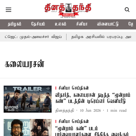
தமிழகம்
தேசியம்
உலகம்
சினிமா
விளையாட்டு
ஜோத
ஜெட்: முதல்-அமைச்சர் விஜய்
தமிழக அரசியலில் பரபரப்பு; அமைச்ச
கலையரசன்
சினிமா செய்திகள்
விதார்த், கலையரசன் நடித்த “மூன்றாம்
கண்” படத்தின் டிரெய்லர் வெளியீடு
தினத்தந்தி
10 Jun 2026
1
min read
சினிமா செய்திகள்
“மூன்றாம் கண்” படம்
பார்வையாளர்களை சிந்திக்க வைக்கும்