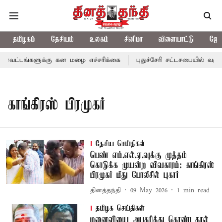
தமிழகம்
தேசியம்
உலகம்
சினிமா
விளையாட்டு
ஜோத
ாவட்டங்களுக்கு கன மழை எச்சரிக்கை
புதுச்சேரி சட்டசபையில் வரும்
காங்கிரஸ் பிரமுகர்
தேசிய செய்திகள்
பெண் எம்.எல்.ஏ.வுக்கு முத்தம்
கொடுக்க முயன்ற விவகாரம்: காங்கிரஸ்
பிரமுகர் மீது போலீசில் புகார்
தினத்தந்தி
09 May 2026
1
min read
தமிழக செய்திகள்
மனைவியை அபகரித்து கொண்டதால்