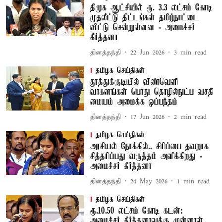
திமுக ஆட்சியில் ரூ. 3.3 லட்சம் கோடி
முதலீட்டு திட்டங்கள் தமிழ்நாட்டை
விட்டு சென்றுள்ளன - அமைச்சர்
கீர்த்தனா
தினத்தந்தி
22 Jun 2026
3
min read
தமிழக செய்திகள்
தூத்துக்குடியில் விண்வெளி
வாகனங்கள் பொது தொழில்நுட்ப வசதி
மையம் அமைக்க ஒப்பந்தம்
தினத்தந்தி
17 Jun 2026
2
min read
தமிழக செய்திகள்
அரசியல் நோக்கில்.. சிரிப்பை தவறாக
சித்தரிப்பது வருத்தம் அளிக்கிறது -
அமைச்சர் கீர்த்தனா
தினத்தந்தி
24 May 2026
1
min read
தமிழக செய்திகள்
ரூ.10.50 லட்சம் கோடி கடன்:
அமைச்சர் கீர்த்தனாவுக்கு முன்னாள்