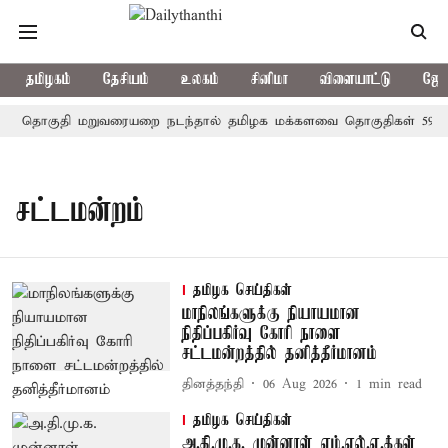
தமிழகம்
தேசியம்
உலகம்
சினிமா
விளையாட்டு
ஜோத
தொகுதி மறுவரையறை நடந்தால் தமிழக மக்களவை தொகுதிகள் 59 ஆக
சட்டமன்றம்
தமிழக செய்திகள்
மாநிலங்களுக்கு நியாயமான
நிதிப்பகிர்வு கோரி நாளை
சட்டமன்றத்தில் தனித்தீர்மானம்
தினத்தந்தி
06 Aug 2026
1
min read
தமிழக செய்திகள்
அ.தி.மு.க. முன்னாள் எம்.எல்.ஏ.க்கள்