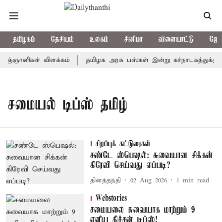
தமிழகம்
தேசியம்
உலகம்
சினிமா
விளையாட்டு
ஜோத
ிஞ்ஞானிகள் விளக்கம்
தமிழக அரசு பஸ்கள் இன்று கர்நாடகத்துக்கு ச
சமையல் டிப்ஸ் தமிழ்
சிறப்புக் கட்டுரைகள்
சண்டே ஸ்பெஷல்: சுவையான சிக்கன்
கிரேவி செய்வது எப்படி?
தினத்தந்தி
02 Aug 2026
1
min read
Webstories
சமையலை சுவையாக மாற்றும் 9
எளிய கிச்சன் டிப்ஸ்!