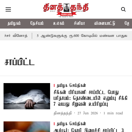
தமிழகம்
தேசியம்
உலகம்
சினிமா
விளையாட்டு
ஜோத
்சர் வினோத்
5 ஆண்டுகளுக்கு ரூ.600 கோடியில் மண்வள பாதுகாப்பு
சாப்பிட்ட
தமிழக செய்திகள்
சிக்கன் பிரியாணி சாப்பிட்ட போது
பரிதாபம்: தொண்டையில் எலும்பு சிக்கி
7 வயது சிறுவன் உயிரிழப்பு
தினத்தந்தி
27 Jun 2026
1
min read
தமிழக செய்திகள்
ஆம்பூர்: கோழி இறைச்சி சாப்பிட்ட 3