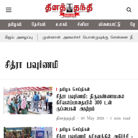
தமிழகம்
தேசியம்
உலகம்
சினிமா
விளையாட்டு
ஜோத
 விஜய் அழைப்பு
முன்னாள் அமைச்சர் பொன்முடிக்கு சென்னை நீதிமன்
சித்ரா பவுர்ணமி
தமிழக செய்திகள்
சித்ரா பவுர்ணமி: திருவண்ணாமலை
கிரிவலப்பாதையில் 300 டன்
குப்பைகள் அகற்றம்
தினத்தந்தி
03 May 2026
1
min read
தமிழக செய்திகள்
சித்ரா பவுர்ணமி தரிசனத்தில் அதிர்ச்சி -