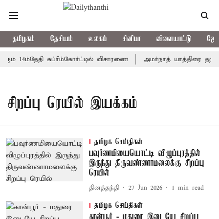
தமிழகம்
தேசியம்
உலகம்
சினிமா
விளையாட்டு
ஜோத
ும் 14ம்தேதி சுப்ரீம்கோர்ட்டில் விசாரணை
அமர்நாத் யாத்திரை தற்கால
சிறப்பு ரெயில் இயக்கம்
தமிழக செய்திகள்
பவுர்ணமியையொட்டி விழுப்புரத்தில்
இருந்து திருவண்ணாமலைக்கு சிறப்பு
ரெயில்
தினத்தந்தி
27 Jun 2026
1
min read
தமிழக செய்திகள்
கான்பூர் - மதுரை இடையே சிறப்பு