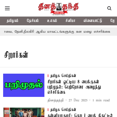
தமிழகம்
தேசியம்
உலகம்
சினிமா
விளையாட்டு
ஜோத
ோவை, தேனி,நீலகிரி ஆகிய மாவட்டங்களுக்கு கன மழை எச்சரிக்கை
சிறார்கள்
தமிழக செய்திகள்
சிறார்கள் ஓட்டிய 8 பைக்குகள்
பறிமுதல்: பெற்றோரை அழைத்து
எச்சரிக்கை
தினத்தந்தி
27 Dec 2025
1
min read
தமிழக செய்திகள்
கன்னியாகுமரி: தொடர் பைக் திருட்டில்