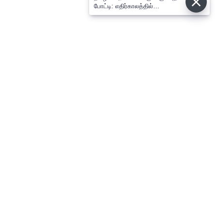
போட்டி: எதிர்காலத்தில்
விஜய்க்கும், தனுசுக்கும்
இடையேதான் - பிரபல ஜோதிடர்
கணிப்பு
⌄
செய்திகள்
⌄
விளையாட்டு