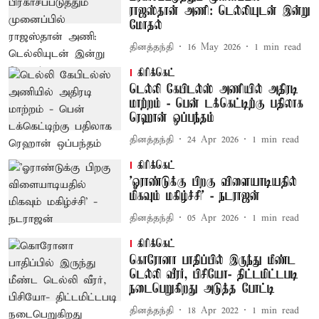
ராஜஸ்தான் அணி: டெல்லியுடன் இன்று
மோதல்
தினத்தந்தி
16 May 2026
1
min read
கிரிக்கெட்
டெல்லி கேபிடல்ஸ் அணியில் அதிரடி
மாற்றம் - பென் டக்கெட்டிற்கு பதிலாக
ரெஹான் ஒப்பந்தம்
தினத்தந்தி
24 Apr 2026
1
min read
கிரிக்கெட்
'ஓராண்டுக்கு பிறகு விளையாடியதில்
மிகவும் மகிழ்ச்சி' - நடராஜன்
தினத்தந்தி
05 Apr 2026
1
min read
கிரிக்கெட்
கொரோனா பாதிப்பில் இருந்து மீண்ட
டெல்லி வீரர், பிசியோ- திட்டமிட்டபடி
நடைபெறுகிறது அடுத்த போட்டி
தினத்தந்தி
18 Apr 2022
1
min read