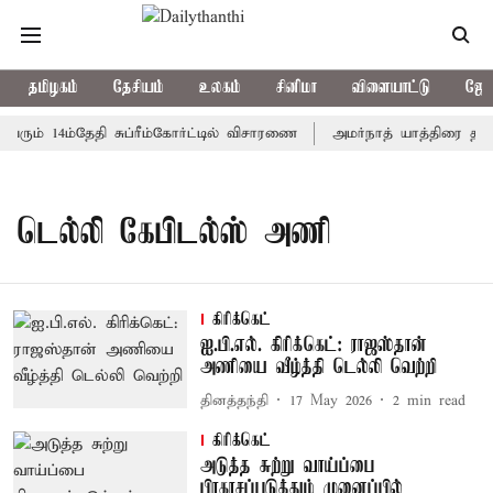
தமிழகம்
தேசியம்
உலகம்
சினிமா
விளையாட்டு
ஜோத
வரும் 14ம்தேதி சுப்ரீம்கோர்ட்டில் விசாரணை
அமர்நாத் யாத்திரை தற்கா
டெல்லி கேபிடல்ஸ் அணி
கிரிக்கெட்
ஐ.பி.எல். கிரிக்கெட்: ராஜஸ்தான்
அணியை வீழ்த்தி டெல்லி வெற்றி
தினத்தந்தி
17 May 2026
2
min read
கிரிக்கெட்
அடுத்த சுற்று வாய்ப்பை
பிரகாசப்படுத்தும் முனைப்பில்