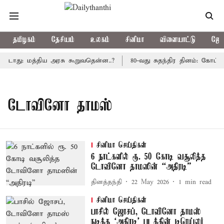
தமிழகம்
தேசியம்
உலகம்
சினிமா
விளையாட்டு
ஜோத
்படாது: மத்திய அரசு கூறுவதென்ன..?
80-வது சுதந்திர தினம்: கோட்ட
டோவினோ தாமஸ்
சினிமா செய்திகள்
6 நாட்களில் ரூ. 50 கோடி வசூலித்த
டோவினோ தாமஸின் “அதிரடி”
தினத்தந்தி
22 May 2026
1
min read
சினிமா செய்திகள்
பாசில் ஜோசப், டோவினோ தாமஸ்
நடித்த ‘அதிரடி’ படத்தின் டிரெய்லர்