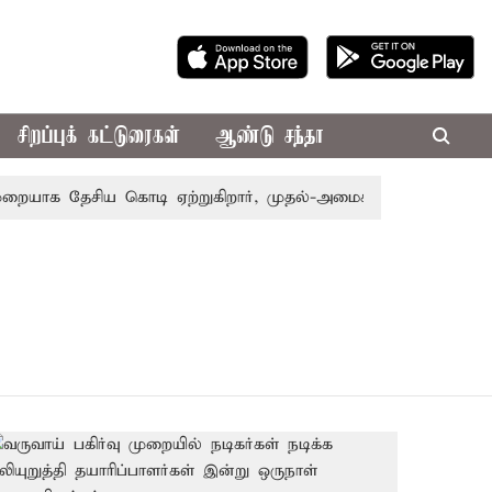
சிறப்புக் கட்டுரைகள்
ஆண்டு சந்தா
யாக தேசிய கொடி ஏற்றுகிறார், முதல்-அமைச்சர் விஜய்!
பா.ஜ