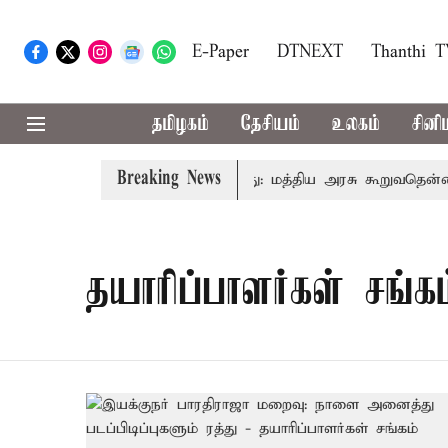
E-Paper
DTNEXT
Thanthi 
தமிழகம்
தேசியம்
உலகம்
சினி
Breaking News
ரிடமும் கட்டணம் வசூலிக்கப்படாது: மத்திய அரசு கூறுவதென்ன..?
தயாரிப்பாளர்கள் சங்கம