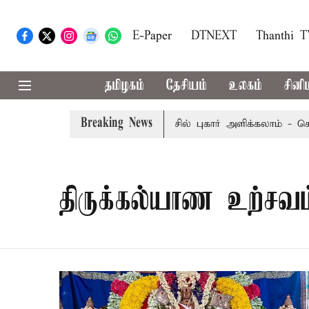
E-Paper
DTNEXT
Thanthi 
தமிழகம்
தேசியம்
உலகம்
சினி
Breaking News
் விலைக்கு மதுவிற்றால் போலீசில் புகார் அளிக்கலாம் - சென்ன
திருக்கல்யாண உற்சவம