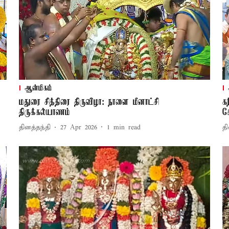
ஆன்மிகம்
மதுரை சித்திரை திருவிழா: நாளை மீனாட்சி
க
திருக்கல்யாணம்
க
தினத்தந்தி
27 Apr 2026
1
min read
தி