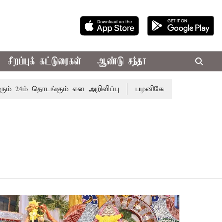
சிறப்புக் கட்டுரைகள்
ஆண்டு சந்தா
24ம் தொடங்கும் என அறிவிப்பு
பழனிகோவில் நில மோசடி வழக