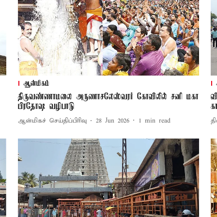
ஆன்மிகம்
திருவண்ணாமலை அருணாசலேஸ்வரர் கோவிலில் சனி மகா
வ
பிரதோஷ வழிபாடு
க
ஆன்மிகச் செய்திப்பிரிவு
28 Jun 2026
1
min read
தி