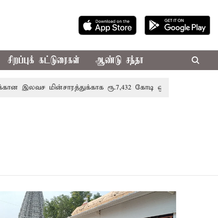
சிறப்புக் கட்டுரைகள்
ஆண்டு சந்தா
 இலவச மின்சாரத்துக்காக ரூ.7,432 கோடி ஒதுக்கீடு; வேளாண் பட்ஜ