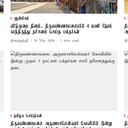
ஆன்மிகம்
்
விடுமுறை தினம்.. திருவண்ணாமலையில் 4 மணி நேரம்
த
காத்திருந்து தரிசனம் செய்த பக்தர்கள்
அ
தினத்தந்தி
29 Mar 2026
1
min read
தி
தமிழக செய்திகள்
திருவண்ணாமலை அருணாசலேஸ்வரர் கோவிலில் இன்று
த