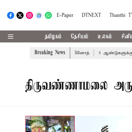
E-Paper
DTNEXT
Thanthi 
தமிழகம்
தேசியம்
உலகம்
சினி
Breaking News
விர்க்க வேண்டும்: அமைச்சர் வினோத்
5 ஆண்டுகளுக்கு ரூ.
திருவண்ணாமலை அரு