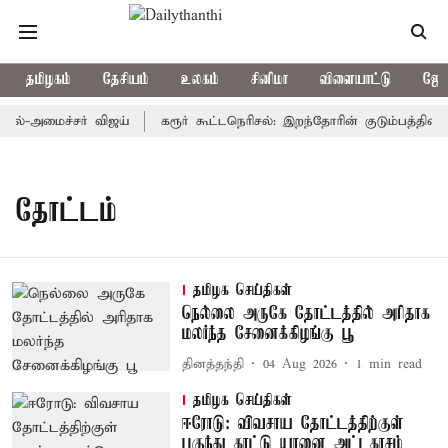
தமிழகம்
தேசியம்
உலகம்
சினிமா
விளையாட்டு
ஜோத
தல்-அமைச்சர் விஜய்
கரூர் கூட்டநெரிசல்: இறந்தோரின் குடும்பத்தினருக
தோட்டம்
தமிழக செய்திகள்
நெல்லை அருகே தோட்டத்தில் அரிதாக
மலர்ந்த சேனைக்கிழங்கு பூ
தினத்தந்தி
04 Aug 2026
1
min read
தமிழக செய்திகள்
ஈரோடு: விவசாய தோட்டத்திற்குள்
புகுந்து காட்டு யானை அட்டகாசம்