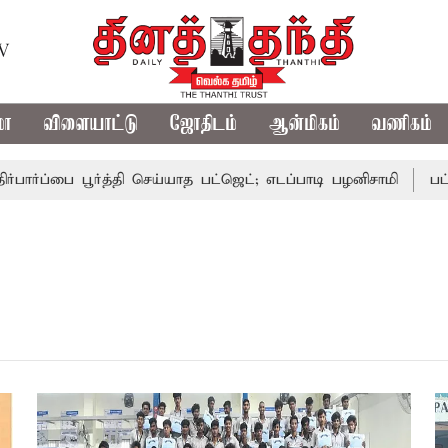
TV
மா
விளையாட்டு
ஜோதிடம்
ஆன்மிகம்
வணிகம்
ர்ப்பை பூர்த்தி செய்யாத பட்ஜெட்; எடப்பாடி பழனிசாமி
பட்ஜெட