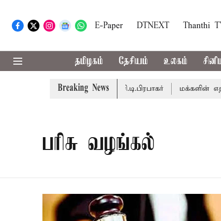
E-Paper
DTNEXT
Thanthi 
தமிழகம்
தேசியம்
உலகம்
சினி
Breaking News
நடைபெறும் - சபாநாயகர் ஜே.சி.டி.பிரபாகர்
மக்களின் எதிர்பா
பரிசு வழங்கல்