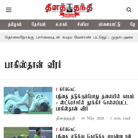
தமிழகம்
தேசியம்
உலகம்
சினிமா
விளையாட்டு
ஜோத
தொலைநோக்கு பார்வையுடன் கூடிய வேளாண் பட்ஜெட்: முதல்-அமைச்சர் 
பாகிஸ்தான் வீரர்
கிரிக்கெட்
பந்தை தடுக்கும்போது தலையில் காயம்
- ஸ்ட்ரெச்சரில் தூக்கிச் செல்லப்பட்ட
பாகிஸ்தான் வீரர்
தினத்தந்தி
16 May 2026
1
min read
கிரிக்கெட்
பந்தை எடுத்து கொடுக்க முயன்று ரன்