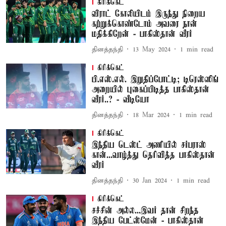
கிரிக்கெட்
விராட் கோலியிடம் இருந்து நிறைய
கற்றுக்கொண்டோம் அவரை நான்
மதிக்கிறேன் - பாகிஸ்தான் வீரர்
தினத்தந்தி
13 May 2024
1
min read
கிரிக்கெட்
பி.எஸ்.எல். இறுதிப்போட்டி; டிரெஸ்ஸிங்
அறையில் புகைப்பிடித்த பாகிஸ்தான்
வீரர்..? - வீடியோ
தினத்தந்தி
18 Mar 2024
1
min read
கிரிக்கெட்
இந்திய டெஸ்ட் அணியில் சர்பராஸ்
கான்...வாழ்த்து தெரிவித்த பாகிஸ்தான்
வீரர்
தினத்தந்தி
30 Jan 2024
1
min read
கிரிக்கெட்
சச்சின் அல்ல...இவர் தான் சிறந்த
இந்திய பேட்ஸ்மேன் - பாகிஸ்தான்