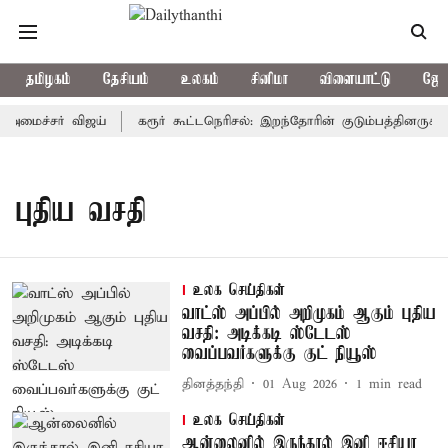
தமிழகம்
தேசியம்
உலகம்
சினிமா
விளையாட்டு
ஜோத
அமைச்சர் விஜய்
கரூர் கூட்டநெரிசல்: இறந்தோரின் குடும்பத்தினருக்கு
புதிய வசதி
உலக செய்திகள்
வாட்ஸ் அப்பில் அறிமுகம் ஆகும் புதிய
வசதி: அடிக்கடி ஸ்டேடஸ்
வைப்பவர்களுக்கு குட் நியூஸ்
தினத்தந்தி
01 Aug 2026
1
min read
உலக செய்திகள்
ஆன்லைனில் இருந்தால் இனி ஈசியா