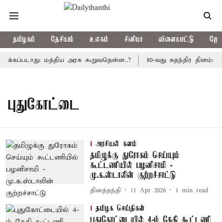
தமிழகம்
தேசியம்
உலகம்
சினிமா
விளையாட்டு
ஜோத
க்கப்படாது: மத்திய அரசு கூறுவதென்ன..?
80-வது சுதந்திர தினம்: 
புதுகோட்டை
அரசியல் களம்
தமிழுக்கு துரோகம் செய்யும்
கூட்டணியில் பழனிசாமி -
மு.க.ஸ்டாலின் குற்றச்சாட்டு
தினத்தந்தி
11 Apr 2026
1
min read
தமிழக செய்திகள்
புதுகோட்டையில் 4-ம் தேதி கூட்டணி