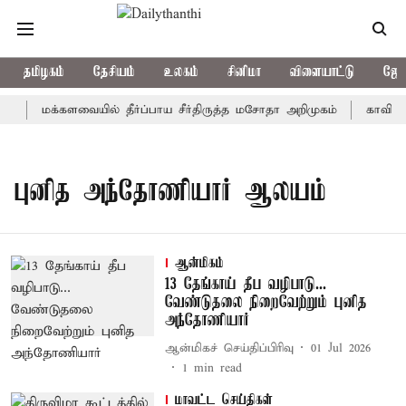
தமிழகம்
தேசியம்
உலகம்
சினிமா
விளையாட்டு
ஜோத
ி
மக்களவையில் தீர்ப்பாய சீர்திருத்த மசோதா அறிமுகம்
காவிரி ந
புனித அந்தோணியார் ஆலயம்
ஆன்மிகம்
13 தேங்காய் தீப வழிபாடு...
வேண்டுதலை நிறைவேற்றும் புனித
அந்தோணியார்
ஆன்மிகச் செய்திப்பிரிவு
01 Jul 2026
1
min read
மாவட்ட செய்திகள்