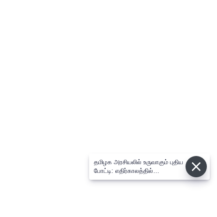
தமிழக அரசியலில் உருவாகும் புதிய
போட்டி: எதிர்காலத்தில்
விஜய்க்கும், தனுசுக்கும்
இடையேதான் - பிரபல ஜோதிடர்
கணிப்பு